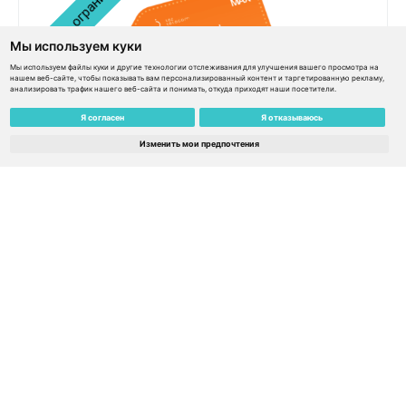
Мы используем куки
Мы используем файлы куки и другие технологии отслеживания для улучшения вашего просмотра на
нашем веб-сайте, чтобы показывать вам персонализированный контент и таргетированную рекламу,
анализировать трафик нашего веб-сайта и понимать, откуда приходят наши посетители.
Я согласен
Я отказываюсь
eSIM Global MAX 159€ / 150€ баланс / Сервис не
Изменить мои предпочтения
ограничен временем – Оман
€
159.00
€
143.10
Узнать подробнее