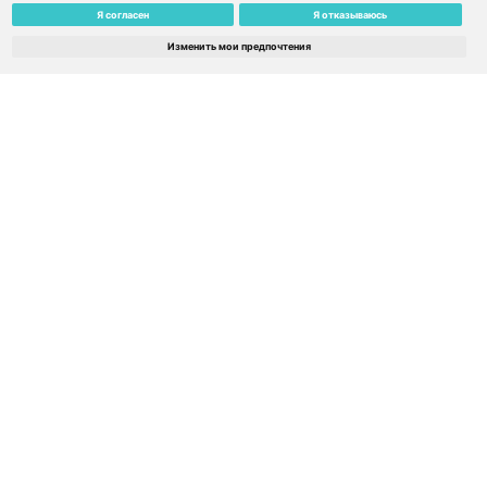
Я согласен
Я отказываюсь
Изменить мои предпочтения
SIM Europe MAX 139€ / 130€ баланс / Сервис не
ограничен временем – Эстония
€
139.00
€
125.10
Узнать подробнее