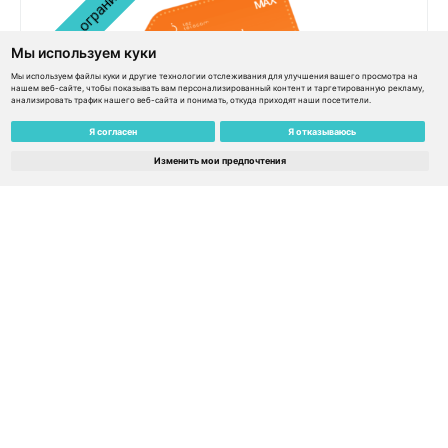
Мы используем куки
Мы используем файлы куки и другие технологии отслеживания для улучшения вашего просмотра на
нашем веб-сайте, чтобы показывать вам персонализированный контент и таргетированную рекламу,
анализировать трафик нашего веб-сайта и понимать, откуда приходят наши посетители.
Я согласен
Я отказываюсь
eSIM Global MAX 159€ / 150€ баланс / Сервис не
Изменить мои предпочтения
ограничен временем – Ботсвана
€
159.00
€
143.10
Узнать подробнее