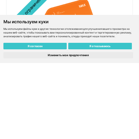
Мы используем куки
Мы используем файлы куки и другие технологии отслеживания для улучшения вашего просмотра на
нашем веб-сайте, чтобы показывать вам персонализированный контент и таргетированную рекламу,
анализировать трафик нашего веб-сайта и понимать, откуда приходят наши посетители.
Я согласен
Я отказываюсь
eSIM Global MAX 159€ / 150€ баланс / Сервис не
Изменить мои предпочтения
ограничен временем – Израиль
€
159.00
€
143.10
Узнать подробнее