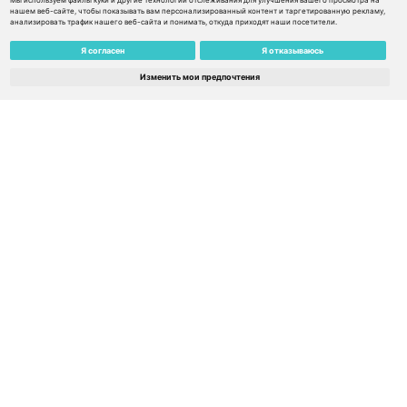
Узнать подробнее
Мы используем файлы куки и другие технологии отслеживания для улучшения вашего просмотра на
нашем веб-сайте, чтобы показывать вам персонализированный контент и таргетированную рекламу,
анализировать трафик нашего веб-сайта и понимать, откуда приходят наши посетители.
Я согласен
Я отказываюсь
Изменить мои предпочтения
SIM Europe MAX 139€ / 130€ баланс / Сервис не
ограничен временем – Турция
€
139.00
€
125.10