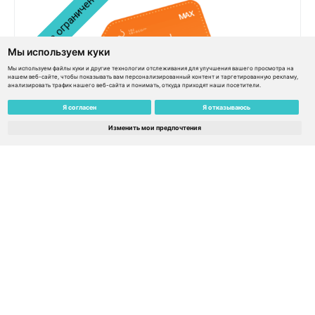
Мы используем куки
Мы используем файлы куки и другие технологии отслеживания для улучшения вашего просмотра на
нашем веб-сайте, чтобы показывать вам персонализированный контент и таргетированную рекламу,
анализировать трафик нашего веб-сайта и понимать, откуда приходят наши посетители.
Я согласен
Я отказываюсь
eSIM Global MAX 159€ / 150€ баланс / Сервис не
Изменить мои предпочтения
ограничен временем – Колумбия
€
159.00
€
143.10
Узнать подробнее