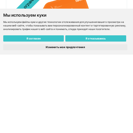
Мы используем куки
Мы используем файлы куки и другие технологии отслеживания для улучшения вашего просмотра на
нашем веб-сайте, чтобы показывать вам персонализированный контент и таргетированную рекламу,
анализировать трафик нашего веб-сайта и понимать, откуда приходят наши посетители.
Я согласен
Я отказываюсь
eSIM Global MAX 159€ / 150€ баланс / Сервис не
Изменить мои предпочтения
ограничен временем – Камерун
€
159.00
€
143.10
Узнать подробнее